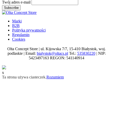
Twój adres e-mail
Subscribe
Marki
B2B
Polityka prywatności
Regulamin
Cookies
Olta Concept Store | ul. Kijowska 7/7, 15-410 Białystok, woj.
podlaskie | Email:
bialystok@oltacs.pl
Tel.:
535830220
| NIP:
5423497163 REGON: 541140914
x
Ta strona używa ciasteczek.
Rozumiem