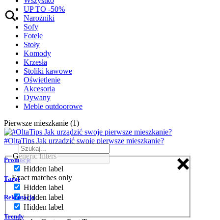
Wszystko
UP TO -50%
Narożniki
Sofy
Fotele
Stoły
Komody
Krzesła
Stoliki kawowe
Oświetlenie
Akcesoria
Dywany
Meble outdoorowe
Pierwsze mieszkanie (1)
#OltaTips Jak urządzić swoje pierwsze mieszkanie?
Generic filters
Promocje
Hidden label
Exact matches only
Targi
Hidden label
Hidden label
Rekrutacja
Hidden label
Trendy