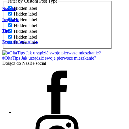
Filter by Custom Post Type
Hidden label
Nowości
Hidden label
Hidden label
Inspiracje
Hidden label
Tips
Hidden label
Hidden label
Event dla Architektów
Hidden label
#OltaTips Jak urządzić swoje pierwsze mieszkanie?
Dołącz do Nas
Be social
Facebook
Instagram