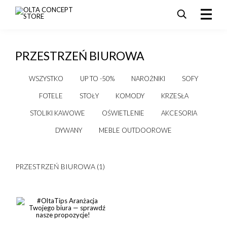
PRODUKTY
PRZESTRZEŃ BIUROWA
SALE
AKTUALNOŚCI I PROMOCJE
WSZYSTKO
UP TO -50%
NAROŻNIKI
SOFY
REALIZACJE
FOTELE
STOŁY
KOMODY
KRZESŁA
DLA ARCHITEKTÓW
STOLIKI KAWOWE
OŚWIETLENIE
AKCESORIA
KONTAKT
DYWANY
MEBLE OUTDOOROWE
PRZESTRZEŃ BIUROWA (1)