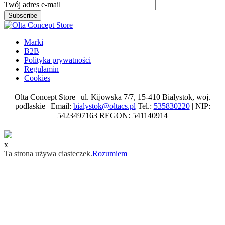
Twój adres e-mail
Subscribe
Marki
B2B
Polityka prywatności
Regulamin
Cookies
Olta Concept Store | ul. Kijowska 7/7, 15-410 Białystok, woj.
podlaskie | Email:
bialystok@oltacs.pl
Tel.:
535830220
| NIP:
5423497163 REGON: 541140914
x
Ta strona używa ciasteczek.
Rozumiem