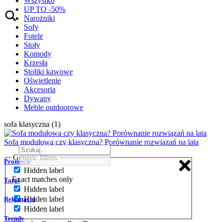
Wszystko
UP TO -50%
Narożniki
Sofy
Fotele
Stoły
Komody
Krzesła
Stoliki kawowe
Oświetlenie
Akcesoria
Dywany
Meble outdoorowe
sofa klasyczna (1)
Sofa modułowa czy klasyczna? Porównanie rozwiązań na lata
Generic filters
Promocje
Hidden label
Exact matches only
Targi
Hidden label
Hidden label
Rekrutacja
Hidden label
Trendy