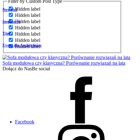
Filter by Custom Post Type
Hidden label
Nowości
Hidden label
Hidden label
Inspiracje
Hidden label
Tips
Hidden label
Hidden label
Event dla Architektów
Hidden label
Sofa modułowa czy klasyczna? Porównanie rozwiązań na lata
Dołącz do Nas
Be social
Facebook