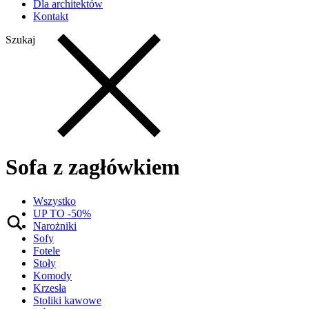
Dla architektów
Kontakt
Szukaj
Sofa z zagłówkiem
Wszystko
UP TO -50%
Narożniki
Sofy
Fotele
Stoły
Komody
Krzesła
Stoliki kawowe