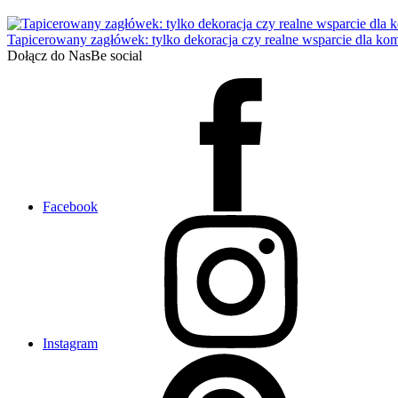
Tapicerowany zagłówek: tylko dekoracja czy realne wsparcie dla kom
Dołącz do Nas
Be social
Facebook
Instagram