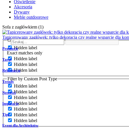
Oświetlenie
Akcesoria
Dywany
Meble outdoorowe
Sofa z zagłówkiem (1)
Tapicerowany zagłówek: tylko dekoracja czy realne wsparcie dla kom
Generic filters
Hidden label
Promocje
Exact matches only
Hidden label
Targi
Hidden label
Hidden label
Rekrutacja
Filter by Custom Post Type
Trendy
Hidden label
Hidden label
Nowości
Hidden label
Hidden label
Inspiracje
Hidden label
Tips
Hidden label
Hidden label
Event dla Architektów