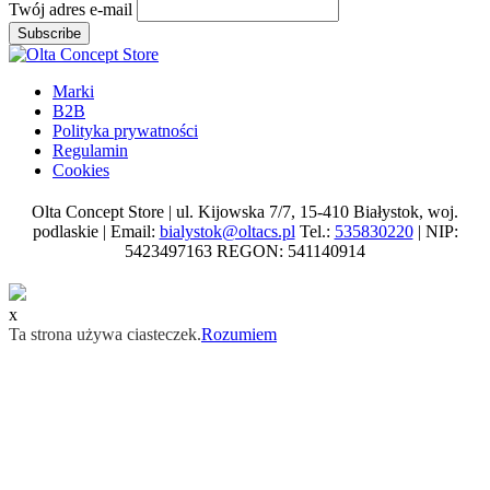
Twój adres e-mail
Subscribe
Marki
B2B
Polityka prywatności
Regulamin
Cookies
Olta Concept Store | ul. Kijowska 7/7, 15-410 Białystok, woj.
podlaskie | Email:
bialystok@oltacs.pl
Tel.:
535830220
| NIP:
5423497163 REGON: 541140914
x
Ta strona używa ciasteczek.
Rozumiem