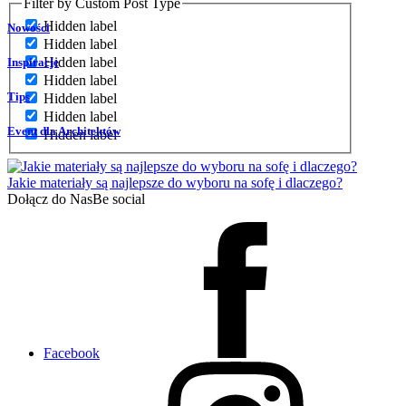
Filter by Custom Post Type
Hidden label
Nowości
Hidden label
Hidden label
Inspiracje
Hidden label
Tips
Hidden label
Hidden label
Event dla Architektów
Hidden label
Jakie materiały są najlepsze do wyboru na sofę i dlaczego?
Dołącz do Nas
Be social
Facebook