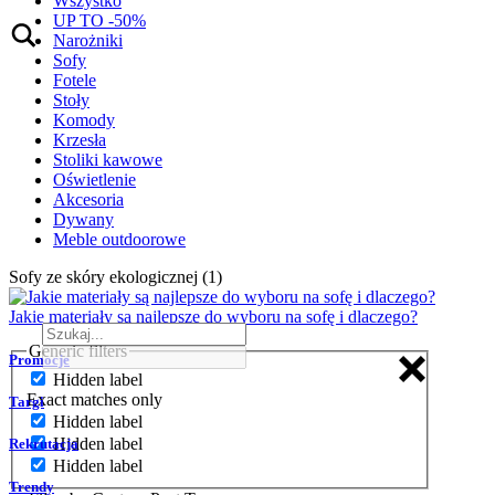
Wszystko
UP TO -50%
Narożniki
Sofy
Fotele
Stoły
Komody
Krzesła
Stoliki kawowe
Oświetlenie
Akcesoria
Dywany
Meble outdoorowe
Sofy ze skóry ekologicznej (1)
Jakie materiały są najlepsze do wyboru na sofę i dlaczego?
Generic filters
Promocje
Hidden label
Exact matches only
Targi
Hidden label
Hidden label
Rekrutacja
Hidden label
Trendy