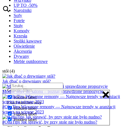
Wszystko
UP TO -50%
Narożniki
Sofy
Fotele
Stoły
Komody
Krzesła
Stoliki kawowe
Oświetlenie
Akcesoria
Dywany
Meble outdoorowe
stół (4)
Jak dbać o drewniany stół?
Generic filters
Modne stoły do salonu – poznaj sprawdzone propozycje
Hidden label
Exact matches only
#OltaTips Wiosenne remonty — Najnowsze trendy w aranżacji
Hidden label
wnętrz na wiosnę 2023
Hidden label
Hidden label
#OltaTips Jak sprawić, by przy stole nie było nudno?