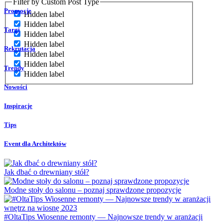
Filter by Custom Post Type
Promocje
Hidden label
Hidden label
Targi
Hidden label
Hidden label
Rekrutacja
Hidden label
Hidden label
Trendy
Hidden label
Nowości
Inspiracje
Tips
Event dla Architektów
Jak dbać o drewniany stół?
Modne stoły do salonu – poznaj sprawdzone propozycje
#OltaTips Wiosenne remonty — Najnowsze trendy w aranżacji