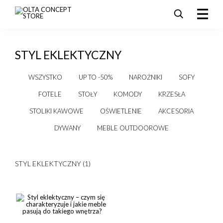
PRODUKTY
STYL EKLEKTYCZNY
SALE
AKTUALNOŚCI I PROMOCJE
WSZYSTKO
UP TO -50%
NAROŻNIKI
SOFY
REALIZACJE
FOTELE
STOŁY
KOMODY
KRZESŁA
DLA ARCHITEKTÓW
STOLIKI KAWOWE
OŚWIETLENIE
AKCESORIA
KONTAKT
DYWANY
MEBLE OUTDOOROWE
STYL EKLEKTYCZNY (1)