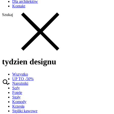
Dla architektów
Kontakt
Szukaj
tydzien designu
Wszystko
UP TO -50%
Narożniki
Sofy
Fotele
Stoły
Komody
Krzesła
Stoliki kawowe