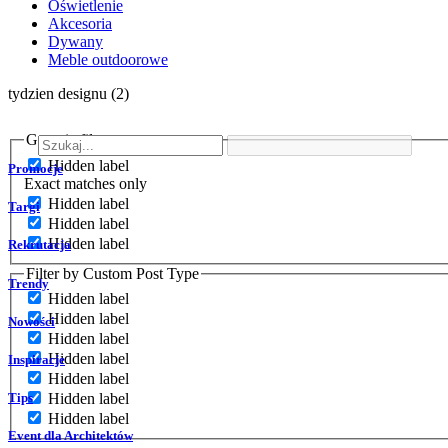
Oświetlenie
Akcesoria
Dywany
Meble outdoorowe
tydzien designu (2)
Generic filters
Hidden label
Promocje
Exact matches only
Hidden label
Targi
Hidden label
Hidden label
Rekrutacja
Filter by Custom Post Type
Trendy
Hidden label
Hidden label
Nowości
Hidden label
Hidden label
Inspiracje
Hidden label
Tips
Hidden label
Hidden label
Event dla Architektów