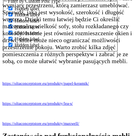
Filter by Custom Post Type
wymiary przestrzeni, którą zamierzasz umeblować.
Hidden label
Sprawdź, jaka jest wysokość, szerokość i długość
Hidden label
wnętrza. Dzięki temu łatwiej będzie Ci określić
Hidden label
maksymalną wielkość sofy, stołu rozkładanego czy
Hidden label
komody. Istotne jest również rozmieszczenie okien i
Hidden label
Hidden label
drzwi, które może nieco ograniczać możliwości
Hidden label
przestrzenne pokoju. Warto zrobić kilka zdjęć
pomieszczenia z różnych perspektyw i zabrać je ze
sobą, co może ułatwić wybranie pasujących mebli.
https://oltaconceptstore.eu/produkty/papel-keramik/
https://oltaconceptstore.eu/produkty/lea-s/
https://oltaconceptstore.eu/produkty/maxwell/
Zastanów się nad funkcjonalnością mebli