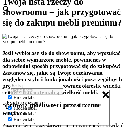
Twoja lista rzeczy do
showroomu – jak przygotować
się do zakupu mebli premium?
Jeśli wybierasz się do showroomu, aby wyszukać
dla siebie wymarzone meble, powinieneś w
odpowiedni sposób przygotować się do zakupów!
Zastanów się, jakie są Twoje oczekiwania
względem stylu i funkcjonalności poszczególnych
produktów. Postaraj się również określić widełki
Generic filters
cenowe oraz optymalną wielkość mebli.
Hidden label
Exact matches only
Sprawdź możliwości przestrzenne
Hidden label
wnętrza
Hidden label
Hidden label
Zanim odwiedzisz showroom, powinieneś sprawdzić