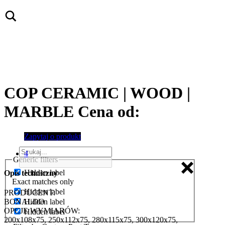
COP CERAMIC | WOOD |
MARBLE
Cena od:
Zapytaj o produkt
4
Generic filters
Hidden label
Opis techniczny
Exact matches only
Hidden label
PRODUCENT:
Hidden label
BONALDO
OPCJE WYMIARÓW:
Hidden label
200x108x75, 250x112x75, 280x115x75, 300x120x75,