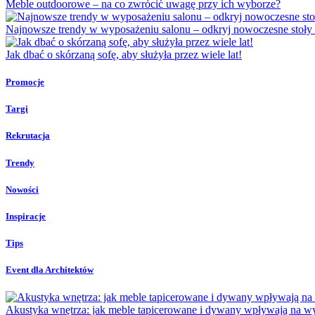
Meble outdoorowe – na co zwrócić uwagę przy ich wyborze?
Najnowsze trendy w wyposażeniu salonu – odkryj nowoczesne stoły 
Jak dbać o skórzaną sofę, aby służyła przez wiele lat!
Promocje
Targi
Rekrutacja
Trendy
Nowości
Inspiracje
Tips
Event dla Architektów
Akustyka wnętrza: jak meble tapicerowane i dywany wpływają na wy