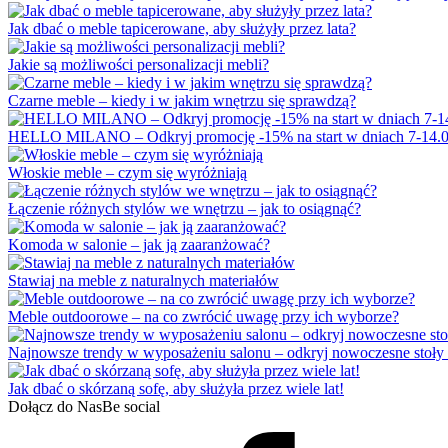
Jak dbać o meble tapicerowane, aby służyły przez lata?
Jakie są możliwości personalizacji mebli?
Czarne meble – kiedy i w jakim wnętrzu się sprawdzą?
HELLO MILANO – Odkryj promocję -15% na start w dniach 7-14.0
Włoskie meble – czym się wyróżniają
Łączenie różnych stylów we wnętrzu – jak to osiągnąć?
Komoda w salonie – jak ją zaaranżować?
Stawiaj na meble z naturalnych materiałów
Meble outdoorowe – na co zwrócić uwagę przy ich wyborze?
Najnowsze trendy w wyposażeniu salonu – odkryj nowoczesne stoły 
Jak dbać o skórzaną sofę, aby służyła przez wiele lat!
Dołącz do Nas
Be social