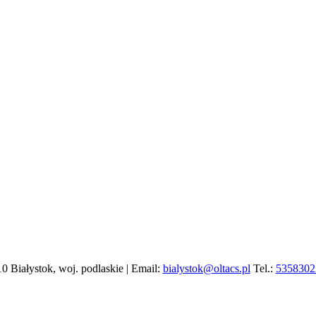
10 Białystok, woj. podlaskie | Email:
bialystok@oltacs.pl
Tel.:
5358302