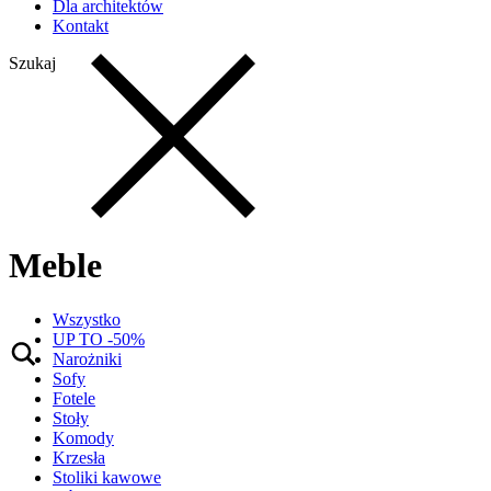
Dla architektów
Kontakt
Szukaj
Meble
Wszystko
UP TO -50%
Narożniki
Sofy
Fotele
Stoły
Komody
Krzesła
Stoliki kawowe