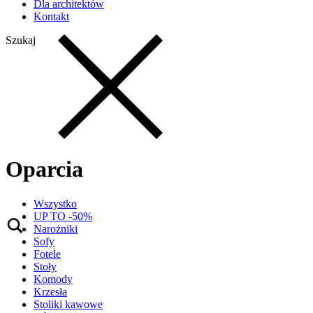
Dla architektów
Kontakt
Szukaj
Oparcia
Wszystko
UP TO -50%
Narożniki
Sofy
Fotele
Stoły
Komody
Krzesła
Stoliki kawowe