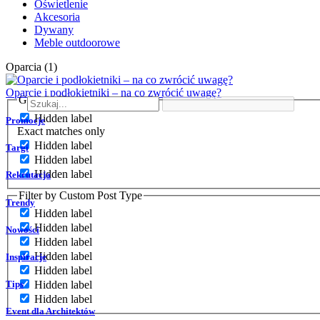
Oświetlenie
Akcesoria
Dywany
Meble outdoorowe
Oparcia (1)
Oparcie i podłokietniki – na co zwrócić uwagę?
Generic filters
Hidden label
Promocje
Exact matches only
Hidden label
Targi
Hidden label
Hidden label
Rekrutacja
Filter by Custom Post Type
Trendy
Hidden label
Hidden label
Nowości
Hidden label
Hidden label
Inspiracje
Hidden label
Tips
Hidden label
Hidden label
Event dla Architektów