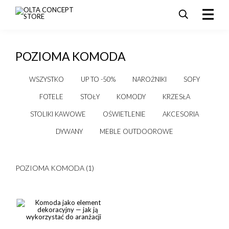
PRODUKTY
POZIOMA KOMODA
SALE
AKTUALNOŚCI I PROMOCJE
WSZYSTKO
UP TO -50%
NAROŻNIKI
SOFY
REALIZACJE
FOTELE
STOŁY
KOMODY
KRZESŁA
DLA ARCHITEKTÓW
STOLIKI KAWOWE
OŚWIETLENIE
AKCESORIA
KONTAKT
DYWANY
MEBLE OUTDOOROWE
POZIOMA KOMODA (1)